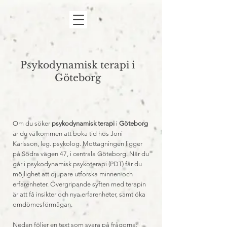
Psykodynamisk terapi
i
Göteborg
Om du söker
psykodynamisk terapi
i
Göteborg
är du välkommen att boka tid hos Joni
Karlsson, leg. psykolog. Mottagningen ligger
på Södra vägen 47, i centrala Göteborg. När du
går i psykodynamisk psykoterapi (PDT) får du
möjlighet att djupare utforska minnen och
erfarenheter. Övergripande syften med terapin
är att få insikter och nya erfarenheter, samt öka
omdömesförmågan.
Nedan följer en text som svara på frågorna: