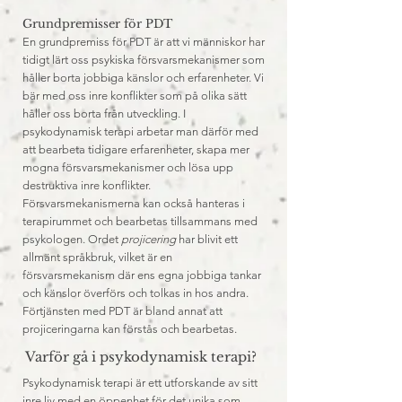
Grundpremisser för PDT
En grundpremiss för PDT är att vi människor har
tidigt lärt oss psykiska försvarsmekanismer som
håller borta jobbiga känslor och erfarenheter. Vi
bär med oss inre konflikter som på olika sätt
håller oss borta från utveckling. I
psykodynamisk terapi arbetar man därför med
att bearbeta tidigare erfarenheter, skapa mer
mogna försvarsmekanismer och lösa upp
destruktiva inre konflikter.
Försvarsmekanismerna kan också hanteras i
terapirummet och bearbetas tillsammans med
psykologen. Ordet
projicering
har blivit ett
allmänt språkbruk, vilket är en
försvarsmekanism där ens egna jobbiga tankar
och känslor överförs och tolkas in hos andra.
Förtjänsten med PDT är bland annat att
projiceringarna kan förstås och bearbetas.
Varför gå i psykodynamisk terapi?
Psykodynamisk terapi är ett utforskande av sitt
inre liv med en öppenhet för det unika som