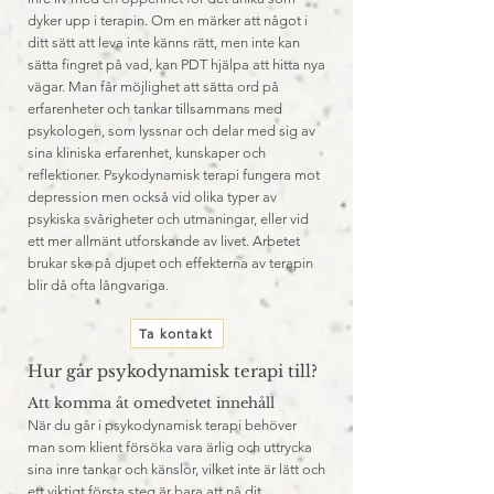
dyker upp i terapin. Om en märker att något i
ditt sätt att leva inte känns rätt, men inte kan
sätta fingret på vad, kan PDT hjälpa att hitta nya
vägar. Man får möjlighet att sätta ord på
erfarenheter och tankar tillsammans med
psykologen, som lyssnar och delar med sig av
sina kliniska erfarenhet, kunskaper och
reflektioner.
P
sykodynamisk terapi fungera mot
depression men också vid olika typer av
psykiska svårigheter och utmaningar, eller vid
ett mer allmänt utforskande av livet. Arbetet
brukar ske på djupet och effekterna av terapin
blir då ofta långvariga.
Ta kontakt
Hur går psykodynamisk terapi till?
Att komma åt omedvetet innehåll
När du går i psykodynamisk terapi behöver
man som klient försöka vara ärlig och uttrycka
sina inre tankar och känslor, vilket inte är lätt och
ett viktigt första steg är bara att nå dit.