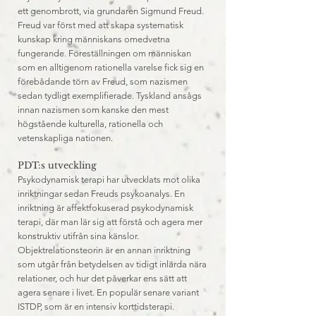
ett genombrott, via grundaren Sigmund Freud.
Freud var först med att skapa systematisk
kunskap kring människans omedvetna
fungerande. Föreställningen om människan
som en alltigenom rationella varelse fick sig en
förebådande törn av Freud, som nazismen
sedan tydligt exemplifierade. Tyskland ansågs
innan nazismen som kanske den mest
högstående kulturella, rationella och
vetenskapliga nationen.
PDT:s utveckling
Psykodynamisk terapi har utvecklats mot olika
inriktningar sedan Freuds psykoanalys. En
inriktning är affektfokuserad psykodynamisk
terapi, där man lär sig att förstå och agera mer
konstruktiv utifrån sina känslor.
Objektrelationsteorin är en annan inriktning
som utgår från betydelsen av tidigt inlärda nära
relationer, och hur det påverkar ens sätt att
agera senare i livet. En populär senare variant
ISTDP, som är en intensiv korttidsterapi.