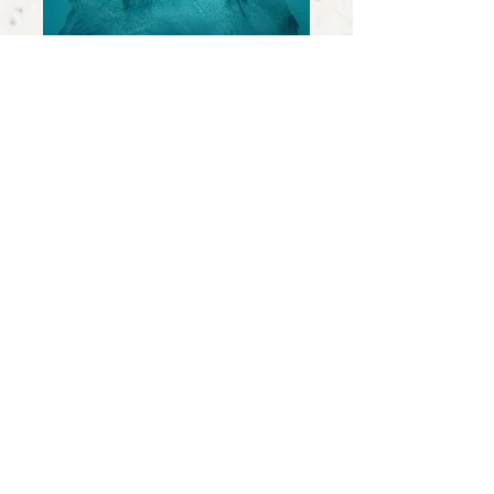
Isbergs-metaforen kan exemplifiera hur omedvetet
innehåll finns närvarande men som inte direkt
uppfattas av medvetandet.
När livet är som ett tilltrasslat
garnnystan
En metafor som beskriver vad PDT går ut på är
följande. Via PDT försöker vi att lösa upp knutar
i ett tilltrasslat garnnystan. Knutarna är
försvarsmekanismer och inre konflikter som
håller borta obearbetade erfarenheter. Genom
att knutarna bearbetas steg för steg framträder
fler "nya" erfarenheter och insikter, vilket leder
till en ökad känsla av mening och en tydligare
röd tråd i ens liv. Självbedrägerier kan
uppdagas, vilket också gör att det kan uppstå