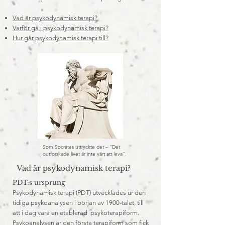
Vad är psykodynamisk terapi?
Varför gå i psykodynamisk terapi?
Hur går psykodynamisk terapi till?
Som Socrates uttryckte det – "Det
outforskade livet är inte värt att leva".
Vad är psykodynamisk terapi?
PDT:s ursprung
Psykodynamisk terapi (PDT) utvecklades ur den
tidiga psykoanalysen i början av 1900-talet, till
att i dag vara en etablerad psykoterapiform.
Psykoanalysen är den första terapiform som fick